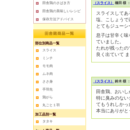
田舎鶏のさばき方
（スライス）
橋田 様
田舎鶏の美味しいレシピ
スライスしてあ
保存方法アドバイス
塩、こしょうで
とてもジューシ
息子は甘辛く味
ていました。
部位別商品一覧
たれが残ったの
スライス
良く出ていて 
ミンチ
モモ肉
ムネ肉
（スライス）
鈴木 様
ささ身
手羽先
田舎鶏、おいし
鶏がら
特に臭みのない
てもうれしかっ
丸ごと１羽
本当にありがと
加工品別一覧
タタキ