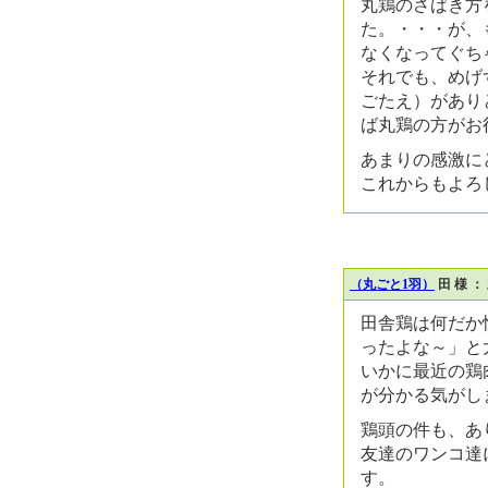
丸鶏のさばき方
た。・・・が、
なくなってぐち
それでも、めげ
ごたえ）があり
ば丸鶏の方がお
あまりの感激に
これからもよろ
（丸ごと1羽）
田 様 
田舎鶏は何だか
ったよな～」と
いかに最近の鶏
が分かる気がし
鶏頭の件も、あ
友達のワンコ達
す。