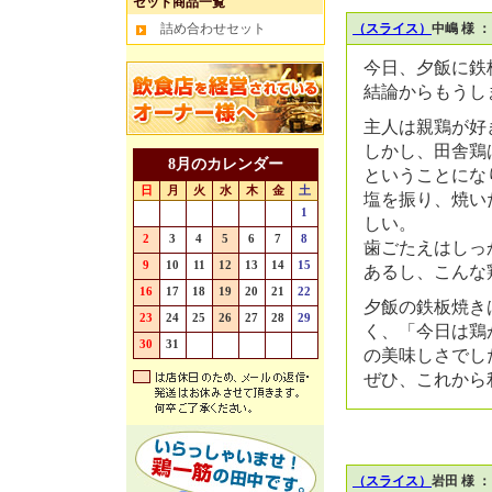
セット商品一覧
詰め合わせセット
（スライス）
中嶋 様 
今日、夕飯に鉄
結論からもうし
主人は親鶏が好
しかし、田舎鶏
8月のカレンダー
ということにな
日
月
火
水
木
金
土
塩を振り、焼い
26
27
28
29
30
31
1
しい。
2
3
4
5
6
7
8
歯ごたえはしっ
9
10
11
12
13
14
15
あるし、こんな
16
17
18
19
20
21
22
夕飯の鉄板焼き
23
24
25
26
27
28
29
く、「今日は鶏
30
31
1
2
3
4
5
の美味しさでし
ぜひ、これから
（スライス）
岩田 様