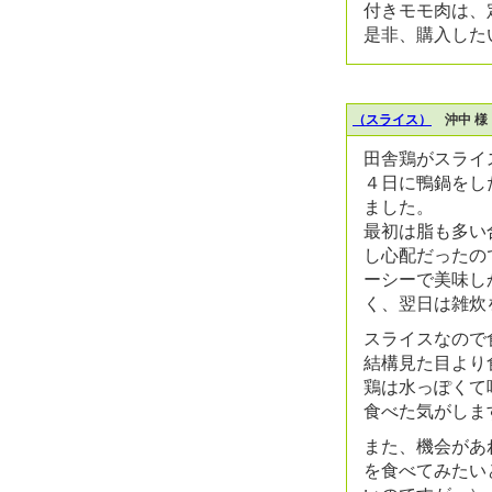
付きモモ肉は、
是非、購入した
（スライス）
沖中 様
田舎鶏がスライ
４日に鴨鍋をし
ました。
最初は脂も多い
し心配だったの
ーシーで美味し
く、翌日は雑炊
スライスなので
結構見た目より
鶏は水っぽくて
食べた気がしま
また、機会があ
を食べてみたい