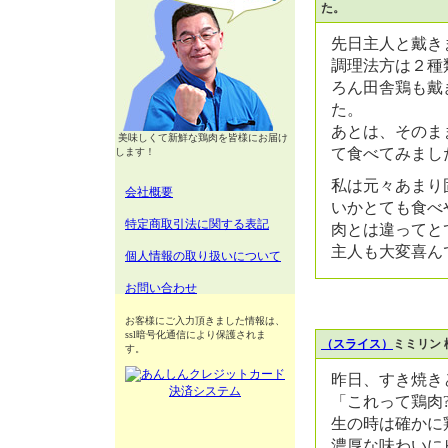
た。
先日主人と戴き
調理法方は２種
ろん田舎鶏も戴
た。
あとは、そのま
美味しくて新鮮な鶏肉を皆様にお届け
て食べてみまし
します！
私は元々あまり
会社概要
いかとても食べ
特定商取引法に関する表記
肉とは違ってと
主人も大変喜ん
個人情報の取り扱いについて
お問い合わせ
お客様にご入力頂きました情報は、
ssl暗号化通信により保護されま
（スライス）
ミミリン 
す。
昨日、すき焼き
「これって鶏肉
生の時は確かに
濃厚な味わいに