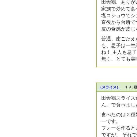
田舎鶏、ありが
家族で炒めて食
塩コショウでシ
直後から台所で
皮の食感が皮じ
普通、歯ごたえ
も、息子は一生
ね！ 主人も息
無く、とても美
（スライス）
Ｈ.Ａ. 
田舎鶏スライス
ん」で食べまし
食べたのは２種
ーです。
フォーを作ると
ですが、 それ