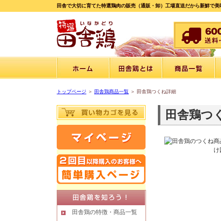
田舎で大切に育てた特選鶏肉の販売（通販・卸）工場直送だから新鮮で美
トップページ
＞
田舎鶏商品一覧
＞ 田舎鶏つくね詳細
田舎鶏つ
け
田舎鶏の特徴・商品一覧