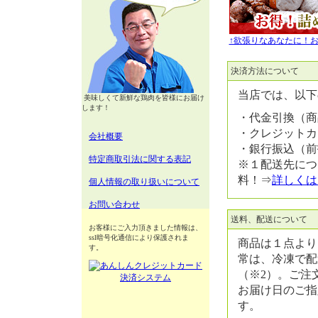
↑欲張りなあなたに！
決済方法について
当店では、以下
美味しくて新鮮な鶏肉を皆様にお届け
します！
・代金引換（商
・クレジットカ
会社概要
・銀行振込（前
特定商取引法に関する表記
※１配送先につ
料！⇒
詳しくは
個人情報の取り扱いについて
お問い合わせ
送料、配送について
お客様にご入力頂きました情報は、
ssl暗号化通信により保護されま
商品は１点より
す。
常は、冷凍で配
（※2）。ご注
お届け日のご指
す。