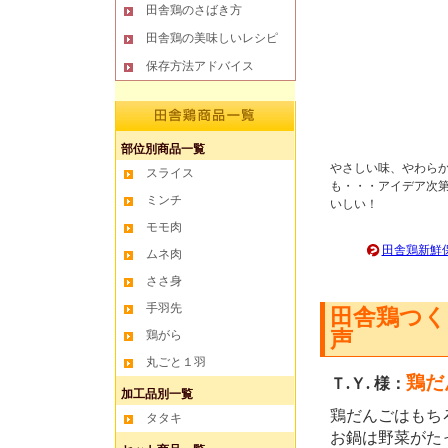
田舎鶏のさばき方
田舎鶏の美味しいレシピ
保存方法アドバイス
部位別商品一覧
やさしい味、やわら
スライス
も・・・アイデア次第
ミンチ
いしい！
モモ肉
田舎鶏新鮮
ムネ肉
ささ身
手羽先
田舎鶏つ
声
鶏がら
丸ごと１羽
鶏だ
Ｔ.Ｙ. 様：
加工品別一覧
鶏だんごはもち
タタキ
お鍋は野菜がた