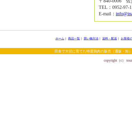
〒840-0006
TEL：0952-97-
E-mail：
info@in
ホーム
｜
商品一覧
｜
買い物方法
｜
送料・配送
｜
お客様
田舎で大切に育てた特選鶏肉の販売（通販・卸）
copyright（c） touzai 