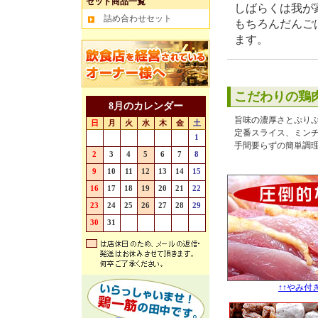
セット商品一覧
しばらくは我が
詰め合わせセット
もちろんだんごは
ます。
こだわりの鶏
8月のカレンダー
旨味の濃厚さとぷり
日
月
火
水
木
金
土
定番スライス、ミン
26
27
28
29
30
31
1
手間要らずの簡単調
2
3
4
5
6
7
8
9
10
11
12
13
14
15
16
17
18
19
20
21
22
23
24
25
26
27
28
29
30
31
1
2
3
4
5
↑↑やみ