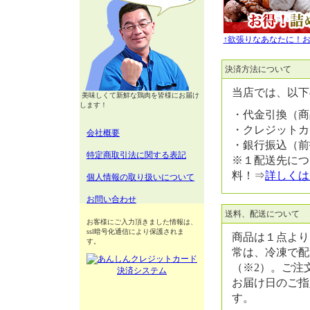
↑欲張りなあなたに！
決済方法について
当店では、以下
美味しくて新鮮な鶏肉を皆様にお届け
します！
・代金引換（商
・クレジットカ
会社概要
・銀行振込（前
特定商取引法に関する表記
※１配送先につ
料！⇒
詳しくは
個人情報の取り扱いについて
お問い合わせ
送料、配送について
お客様にご入力頂きました情報は、
ssl暗号化通信により保護されま
商品は１点より
す。
常は、冷凍で配
（※2）。ご注
お届け日のご指
す。