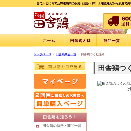
田舎で大切に育てた特選鶏肉の販売（通販・卸）工場直送だから新鮮で美
トップページ
＞
田舎鶏商品一覧
＞ 田舎鶏つくね詳細
田舎鶏つ
け
田舎鶏の特徴・商品一覧