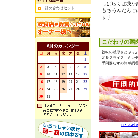
セット商品一覧
しばらくは我が
詰め合わせセット
もちろんだんごは
ます。
こだわりの鶏
8月のカレンダー
旨味の濃厚さとぷり
日
月
火
水
木
金
土
定番スライス、ミン
26
27
28
29
30
31
1
手間要らずの簡単調
2
3
4
5
6
7
8
9
10
11
12
13
14
15
16
17
18
19
20
21
22
23
24
25
26
27
28
29
30
31
1
2
3
4
5
↑↑やみ