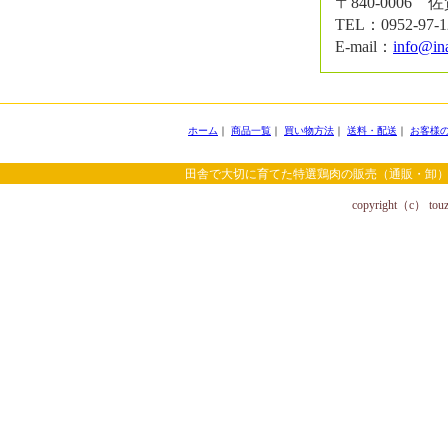
〒840-0006
TEL：0952-97-
E-mail：
info@in
ホーム
｜
商品一覧
｜
買い物方法
｜
送料・配送
｜
お客様
田舎で大切に育てた特選鶏肉の販売（通販・卸）
copyright（c） touzai 