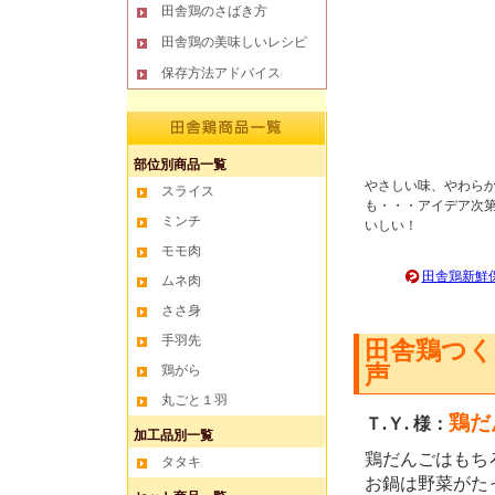
田舎鶏のさばき方
田舎鶏の美味しいレシピ
保存方法アドバイス
部位別商品一覧
やさしい味、やわら
スライス
も・・・アイデア次第
ミンチ
いしい！
モモ肉
田舎鶏新鮮
ムネ肉
ささ身
手羽先
田舎鶏つ
声
鶏がら
丸ごと１羽
鶏だ
Ｔ.Ｙ. 様：
加工品別一覧
鶏だんごはもち
タタキ
お鍋は野菜がた