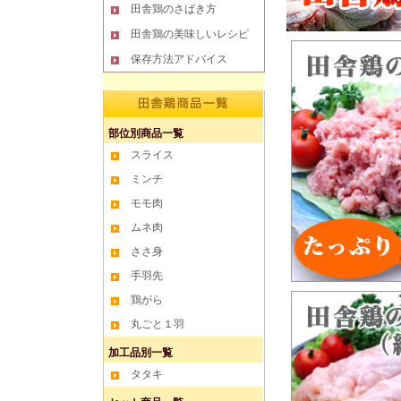
田舎鶏のさばき方
田舎鶏の美味しいレシピ
保存方法アドバイス
部位別商品一覧
スライス
ミンチ
モモ肉
ムネ肉
ささ身
手羽先
鶏がら
丸ごと１羽
加工品別一覧
タタキ