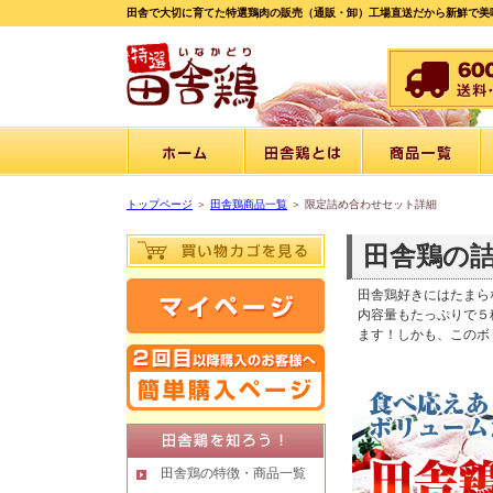
田舎で大切に育てた特選鶏肉の販売（通販・卸）工場直送だから新鮮で美
トップページ
＞
田舎鶏商品一覧
＞ 限定詰め合わせセット詳細
田舎鶏の
田舎鶏好きにはたまら
内容量もたっぷりで５
ます！しかも、このボ
田舎鶏の特徴・商品一覧