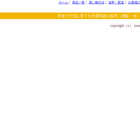
ホーム
｜
商品一覧
｜
買い物方法
｜
送料・配送
｜
お客様
田舎で大切に育てた特選鶏肉の販売（通販・卸）
copyright（c） touzai 