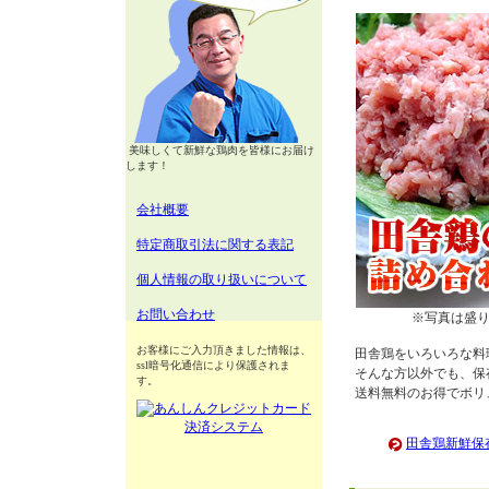
美味しくて新鮮な鶏肉を皆様にお届け
します！
会社概要
特定商取引法に関する表記
個人情報の取り扱いについて
お問い合わせ
※写真は盛
お客様にご入力頂きました情報は、
田舎鶏をいろいろな料
ssl暗号化通信により保護されま
そんな方以外でも、保
す。
送料無料のお得でボリ
田舎鶏新鮮保