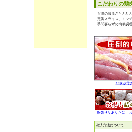
こだわりの鶏
旨味の濃厚さとぷり
定番スライス、ミン
手間要らずの簡単調
↑↑やみ
↑欲張りなあなたに！
決済方法について